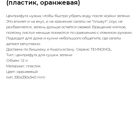
(пластик, оранжевая)
Центрифуга нужна, чтобы быстро убрать воду после мойки зелени.
Это влияет и на вкус, и на хранение: салаты не “плывут”, соус не
разбавляется, зелень дольше остаётся свежей. Вращение мягкое,
поэтому листья меньше ломаются по сравнению с отжимом руками.
Подходит для дома и кухни небольшого общепита, где салаты
делают регулярно.
Доставка по Бишкеку и Кыргызстану. Сервис TEHNOHOL.
Тип:: центрифуга для сушки зелени
Объём:: 12 л
Материал:: пластик
Цвет:: оранжевый
lwh: 330x330x340 mm