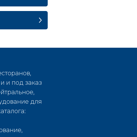
есторанов,
и и под заказ
ейтральное,
рудование для
аталога:
ование,