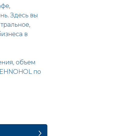
фе,
нь. Здесь вы
йтральное,
бизнеса в
ения, объем
 TEHNOHOL по