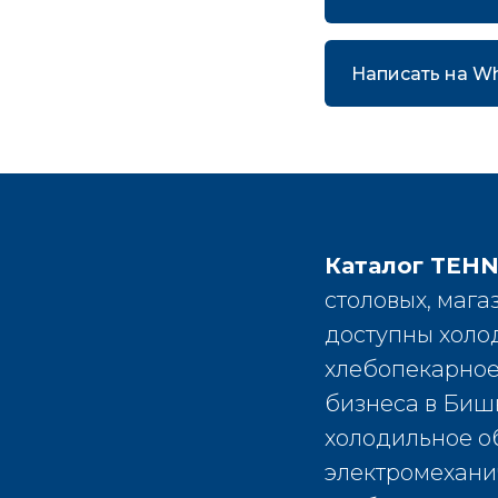
Написать на W
Каталог TE
столовых, мага
доступны холод
хлебопекарное
бизнеса в Бишк
холодильное о
электромехани