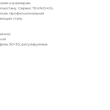
риям и размерам.
ргызстану. Сервис TEHNOHOL.
еская, профессиональная
веющая сталь
азное)
кой
филь 30×30, регулируемые