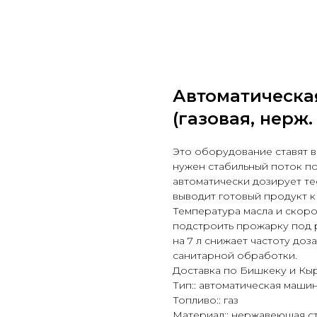
Автоматическа
(газовая, нерж.
Это оборудование ставят в 
нужен стабильный поток п
автоматически дозирует те
выводит готовый продукт к
Температура масла и скор
подстроить прожарку под р
на 7 л снижает частоту до
санитарной обработки.
Доставка по Бишкеку и Кы
Тип:: автоматическая маши
Топливо:: газ
Материал:: нержавеющая с