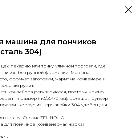
я машина для пончиков
 сталь 304)
цех, пекарню или точку уличной торговли, где
ончиков без ручной формовки. Машина
сто, формует заготовки, жарит на конвейере и
 зоне выгрузки.
ость конвейера регулируются, поэтому можно
ецепт и размер (40/50/70 мм). Большой бункер
заправки. Корпус из нержавейки 304 удобен для
ргызстану. Сервис TEHNOHOL.
на для пончиков (конвейерная жарка)
таль