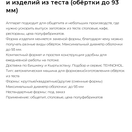
и изделий из теста (обёртки до 93
мм)
Аппарат подходит для общепита и небольших производств, где
нужно ускорить выпуск заготовок из теста: столовые, кафе,
рестораны, цеха полуфабрикатов.
Форма изделия меняется заменой формы, благодаря чему можно
получать разные виды обёрток. Максимальный диаметр оболочки
до 93 мм.
Компактный формат и простая конструкция удобны для
ежедневной работы на потоке.
Доставка по Бишкеку и Кыргызстану. Подбор и сервис TEHNOHOL.
Тип:: автоматическая машина для формовки/изготовления обёрток
из теста
Формы:: круглые/квадратные/другие (сменные формы)
Максимальный диаметр оболочки:: до 93 мм
Нестандартные формы:: под заказ
Применение:: общепит, столовые, цеха полуфабрикатов