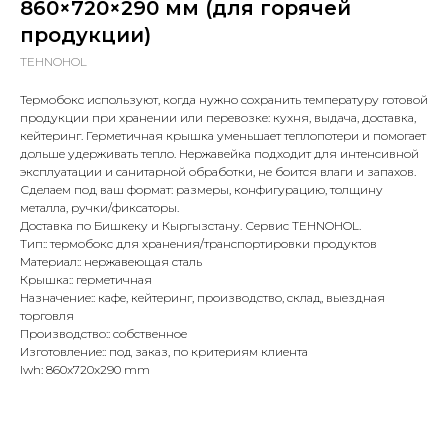
860×720×290 мм (для горячей
продукции)
TEHNOHOL
Термобокс используют, когда нужно сохранить температуру готовой
продукции при хранении или перевозке: кухня, выдача, доставка,
кейтеринг. Герметичная крышка уменьшает теплопотери и помогает
дольше удерживать тепло. Нержавейка подходит для интенсивной
эксплуатации и санитарной обработки, не боится влаги и запахов.
Сделаем под ваш формат: размеры, конфигурацию, толщину
металла, ручки/фиксаторы.
Доставка по Бишкеку и Кыргызстану. Сервис TEHNOHOL.
Тип:: термобокс для хранения/транспортировки продуктов
Материал:: нержавеющая сталь
Крышка:: герметичная
Назначение:: кафе, кейтеринг, производство, склад, выездная
торговля
Производство:: собственное
Изготовление:: под заказ, по критериям клиента
lwh: 860x720x290 mm