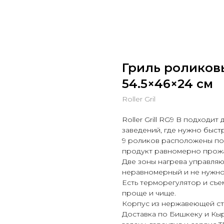
Гриль роликовый
54.5×46×24 см
Roller Gril
Roller Grill RG9 B подходит
заведений, где нужно быстр
9 роликов расположены по
продукт равномерно прожа
Две зоны нагрева управляю
неравномерный и не нужно 
Есть терморегулятор и съ
проще и чище.
Корпус из нержавеющей ста
Доставка по Бишкеку и Кы