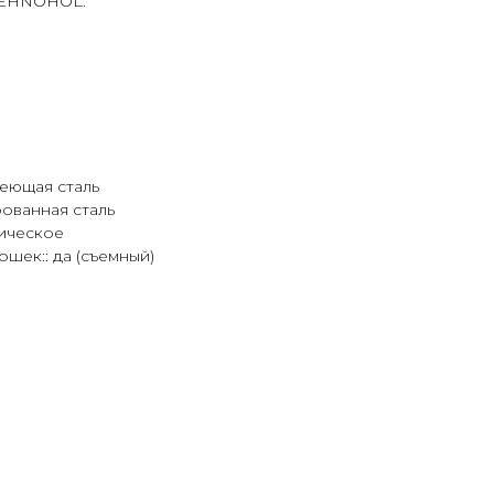
 TEHNOHOL.
веющая сталь
ованная сталь
ническое
шек:: да (съемный)