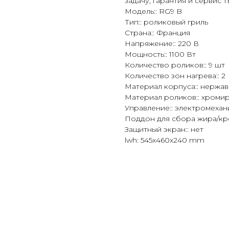
задачу, гарантия и сервис
Модель:: RG9 B
Тип:: роликовый гриль
Страна:: Франция
Напряжение:: 220 В
Мощность:: 1100 Вт
Количество роликов:: 9 шт
Количество зон нагрева:: 2
Материал корпуса:: нержа
Материал роликов:: хромир
Управление:: электромеха
Поддон для сбора жира/кро
Защитный экран:: нет
lwh: 545x460x240 mm