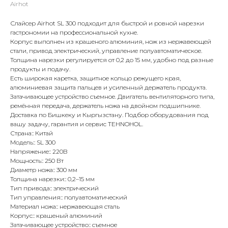
Airhot
Слайсер Airhot SL 300 подходит для быстрой и ровной нарезки
гастрономии на профессиональной кухне.
Корпус выполнен из крашеного алюминия, нож из нержавеющей
стали, привод электрический, управление полуавтоматическое.
Толщина нарезки регулируется от 0,2 до 15 мм, удобно под разные
продукты и подачу.
Есть широкая каретка, защитное кольцо режущего края,
алюминиевая защита пальцев и усиленный держатель продукта.
Затачивающее устройство съемное. Двигатель вентиляторного типа,
ремённая передача, держатель ножа на двойном подшипнике.
Доставка по Бишкеку и Кыргызстану. Подбор оборудования под
вашу задачу, гарантия и сервис TEHNOHOL.
Страна:: Китай
Модель:: SL 300
Напряжение:: 220В
Мощность:: 250 Вт
Диаметр ножа:: 300 мм
Толщина нарезки:: 0,2–15 мм
Тип привода:: электрический
Тип управления:: полуавтоматический
Материал ножа:: нержавеющая сталь
Корпус:: крашеный алюминий
Затачивающее устройство:: съемное