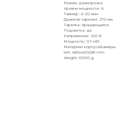
Режим:: разморозка
Уровни мощности:: 6
Таймер:: 0–30 мин
Диаметр тарелки:: 270 мм
Тарелка:: вращающаяся
Подсветка:: да
Напряжение:: 220 В
Мощность:: 0.9 кВт
Материал корпуса/камеры:
lwh: 483x420x281 mm
Weight: 13000 g