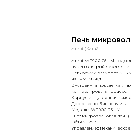
Печь микровол
Airhot (Китай)
Airhot WP900-25L M подходи
нужен быстрый разогрев и
Есть режим разморозки, 6 
на 0–30 минут.
Внутренняя подсветка и п
контролировать процесс. Т
Корпус и внутренняя каме
Доставка по Бишкеку и Кы
Модель:: WP900-25L M
Тип:: микроволновая печь (
Объём:: 25 л
Управление:: механическое