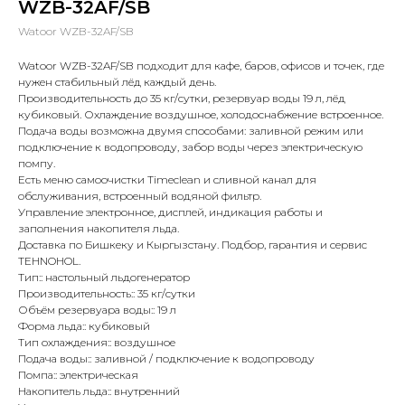
WZB-32AF/SB
Watoor WZB-32AF/SB
Watoor WZB-32AF/SB подходит для кафе, баров, офисов и точек, где
нужен стабильный лёд каждый день.
Производительность до 35 кг/сутки, резервуар воды 19 л, лёд
кубиковый. Охлаждение воздушное, холодоснабжение встроенное.
Подача воды возможна двумя способами: заливной режим или
подключение к водопроводу, забор воды через электрическую
помпу.
Есть меню самоочистки Timeclean и сливной канал для
обслуживания, встроенный водяной фильтр.
Управление электронное, дисплей, индикация работы и
заполнения накопителя льда.
Доставка по Бишкеку и Кыргызстану. Подбор, гарантия и сервис
TEHNOHOL.
Тип:: настольный льдогенератор
Производительность:: 35 кг/сутки
Объём резервуара воды:: 19 л
Форма льда:: кубиковый
Тип охлаждения:: воздушное
Подача воды:: заливной / подключение к водопроводу
Помпа:: электрическая
Накопитель льда:: внутренний