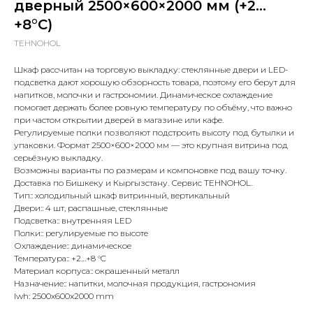
дверный 2500×600×2000 мм (+2…
+8°C)
TEHNOHOL
Шкаф рассчитан на торговую выкладку: стеклянные двери и LED-
подсветка дают хорошую обзорность товара, поэтому его берут для
напитков, молочки и гастрономии. Динамическое охлаждение
помогает держать более ровную температуру по объёму, что важно
при частом открытии дверей в магазине или кафе.
Регулируемые полки позволяют подстроить высоту под бутылки и
упаковки. Формат 2500×600×2000 мм — это крупная витрина под
серьёзную выкладку.
Возможны варианты по размерам и компоновке под вашу точку.
Доставка по Бишкеку и Кыргызстану. Сервис TEHNOHOL.
Тип:: холодильный шкаф витринный, вертикальный
Двери:: 4 шт, распашные, стеклянные
Подсветка:: внутренняя LED
Полки:: регулируемые по высоте
Охлаждение:: динамическое
Температура:: +2…+8 °C
Материал корпуса:: окрашенный металл
Назначение:: напитки, молочная продукция, гастрономия
lwh: 2500x600x2000 mm