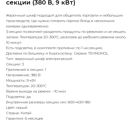
секции (380 В, 9 кВт)
Жарочный шкаф подходит для общепита, торговли и небольших
производств, где нужно готовить партии блюд в нескольких
камерах одновременно.
3 секции позволяют разделять продукты по режимам и не мешать
запахи. Температура 20–300°C, разогрев до рабочего режима около
10 минут.
Есть подсветка, в комплекте противни: по 1 на секцию.
Доставка по Бишкеку и Кыргызстану. Сервис TEHNOHOL.
Тип:: жарочный шкаф электрический
Секции:: 3
Противней в секции:: 1
Напряжение:: 380 В
Мощность:: 9 кВт
Температура:: 20–300°C
Время выхода на режим:: ~10 мин
Подсветка:: да
Внутренние размеры секции, мм:: 600×400×180
Цвет:: серый
Страна:: Китай
Гарантия:: 6 месяцев