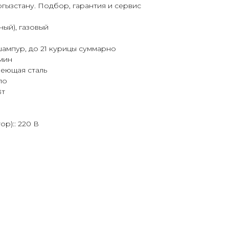
гызстану. Подбор, гарантия и сервис
ный), газовый
шампур, до 21 курицы суммарно
 мин
веющая сталь
ло
Вт
р):: 220 В