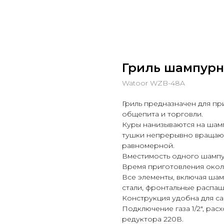
Гриль шампурн
Watoor WZB-48A
Гриль предназначен для пр
общепита и торговли.
Куры нанизываются на шамп
тушки непрерывно вращают
равномерной.
Вместимость одного шампур
Время приготовления около
Все элементы, включая ша
стали, фронтальные распаш
Конструкция удобна для с
Подключение газа 1/2", расх
редуктора 220В.