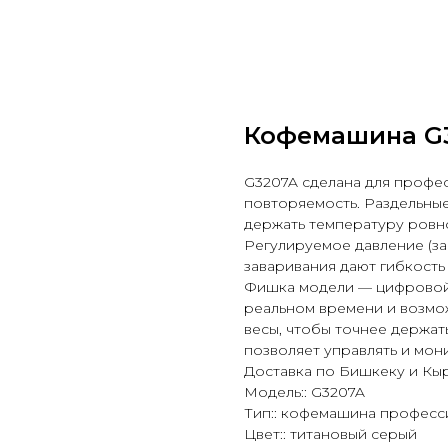
Кофемашина G3
G3207A сделана для профес
повторяемость. Раздельны
держать температуру ровно 
Регулируемое давление (за
заваривания дают гибкость
Фишка модели — цифровой 
реальном времени и возмо
весы, чтобы точнее держат
позволяет управлять и мон
Доставка по Бишкеку и Кы
Модель:: G3207A
Тип:: кофемашина професс
Цвет:: титановый серый