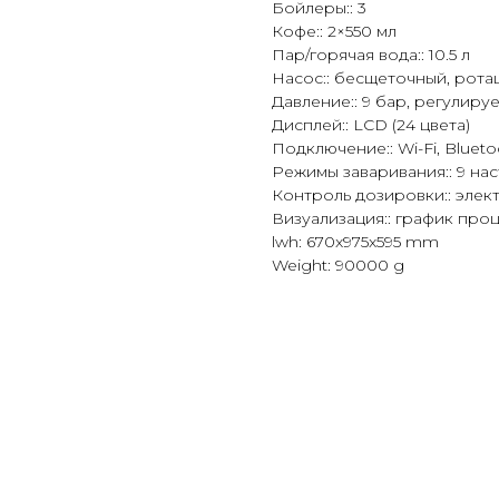
Бойлеры:: 3
Кофе:: 2×550 мл
Пар/горячая вода:: 10.5 л
Насос:: бесщеточный, рот
Давление:: 9 бар, регулиру
Дисплей:: LCD (24 цвета)
Подключение:: Wi-Fi, Blueto
Режимы заваривания:: 9 на
Контроль дозировки:: элек
Визуализация:: график про
lwh: 670x975x595 mm
Weight: 90000 g