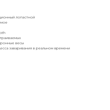
ационный лопастной
емое
oth
страиваемых
тронные весы
цесса заваривания в реальном времени