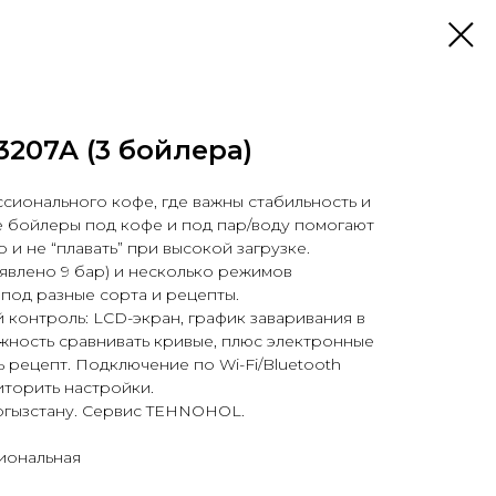
207A (3 бойлера)
сионального кофе, где важны стабильность и
е бойлеры под кофе и под пар/воду помогают
и не “плавать” при высокой загрузке.
явлено 9 бар) и несколько режимов
 под разные сорта и рецепты.
контроль: LCD-экран, график заваривания в
жность сравнивать кривые, плюс электронные
ь рецепт. Подключение по Wi-Fi/Bluetooth
иторить настройки.
ргызстану. Сервис TEHNOHOL.
иональная