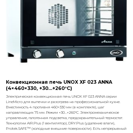
Конвекционная печь UNOX XF 023 ANNA
(4×460×330, +30…+260°C)
Электрическая конвекционная печь UNOX XF 023 ANNA серии
LineMicro для выпечки и разогрева на профессиональной кухне.
Вместимость 4 противня 460×330 мм (в комплекте), шаг
направляющих 75 мм. Режим +30…+260°C. Электромеханическое
управление, галогенная подсветка, предохранительный термостат.
Технологии AIR.Plus (1 вентилятор), DRY.Plus (удаление влаги),
Protek.SAFE™ (холодные внешние поверхности). Есть непрерывный