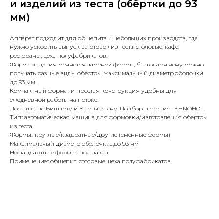
и изделий из теста (обёртки до 93
мм)
Аппарат подходит для общепита и небольших производств, где
нужно ускорить выпуск заготовок из теста: столовые, кафе,
рестораны, цеха полуфабрикатов.
Форма изделия меняется заменой формы, благодаря чему можно
получать разные виды обёрток. Максимальный диаметр оболочки
до 93 мм.
Компактный формат и простая конструкция удобны для
ежедневной работы на потоке.
Доставка по Бишкеку и Кыргызстану. Подбор и сервис TEHNOHOL.
Тип:: автоматическая машина для формовки/изготовления обёрток
из теста
Формы:: круглые/квадратные/другие (сменные формы)
Максимальный диаметр оболочки:: до 93 мм
Нестандартные формы:: под заказ
Применение:: общепит, столовые, цеха полуфабрикатов