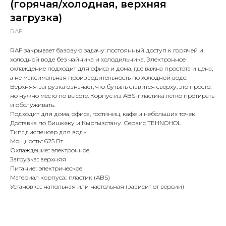
(горячая/холодная, верхняя
загрузка)
RAF
RAF закрывает базовую задачу: постоянный доступ к горячей и
холодной воде без чайника и холодильника. Электронное
охлаждение подходит для офиса и дома, где важна простота и цена,
а не максимальная производительность по холодной воде.
Верхняя загрузка означает, что бутыль ставится сверху, это просто,
но нужно место по высоте. Корпус из ABS-пластика легко протирать
и обслуживать.
Подходит для дома, офиса, гостиниц, кафе и небольших точек.
Доставка по Бишкеку и Кыргызстану. Сервис TEHNOHOL.
Тип:: диспенсер для воды
Мощность:: 625 Вт
Охлаждение:: электронное
Загрузка:: верхняя
Питание:: электрическое
Материал корпуса:: пластик (ABS)
Установка:: напольная или настольная (зависит от версии)