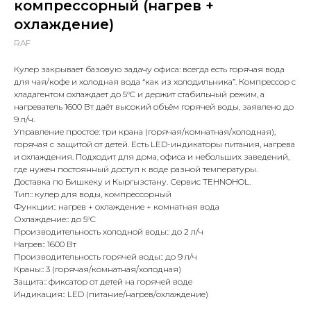
компрессорный (нагрев +
охлаждение)
RAF
Кулер закрывает базовую задачу офиса: всегда есть горячая вода
для чая/кофе и холодная вода “как из холодильника”. Компрессор с
хладагентом охлаждает до 5°C и держит стабильный режим, а
нагреватель 1600 Вт даёт высокий объём горячей воды, заявлено до
9 л/ч.
Управление простое: три крана (горячая/комнатная/холодная),
горячая с защитой от детей. Есть LED-индикаторы питания, нагрева
и охлаждения. Подходит для дома, офиса и небольших заведений,
где нужен постоянный доступ к воде разной температуры.
Доставка по Бишкеку и Кыргызстану. Сервис TEHNOHOL.
Тип:: кулер для воды, компрессорный
Функции:: нагрев + охлаждение + комнатная вода
Охлаждение:: до 5°C
Производительность холодной воды:: до 2 л/ч
Нагрев:: 1600 Вт
Производительность горячей воды:: до 9 л/ч
Краны:: 3 (горячая/комнатная/холодная)
Защита:: фиксатор от детей на горячей воде
Индикация:: LED (питание/нагрев/охлаждение)