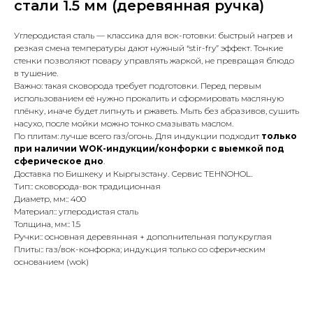
стали 1.5 мм (деревянная ручка)
Углеродистая сталь — классика для вок-готовки: быстрый нагрев и
резкая смена температуры дают нужный “stir-fry” эффект. Тонкие
стенки позволяют повару управлять жаркой, не превращая блюдо
в тушение.
Важно: такая сковорода требует подготовки. Перед первым
использованием её нужно прокалить и сформировать масляную
плёнку, иначе будет липнуть и ржаветь. Мыть без абразивов, сушить
насухо, после мойки можно тонко смазывать маслом.
По плитам: лучше всего газ/огонь. Для индукции подходит
только
при наличии WOK-индукции/конфорки с выемкой под
сферическое дно
.
Доставка по Бишкеку и Кыргызстану. Сервис TEHNOHOL.
Тип:: сковорода-вок традиционная
Диаметр, мм:: 400
Материал:: углеродистая сталь
Толщина, мм:: 1.5
Ручки:: основная деревянная + дополнительная полукруглая
Плиты:: газ/вок-конфорка; индукция только со сферическим
основанием (wok)