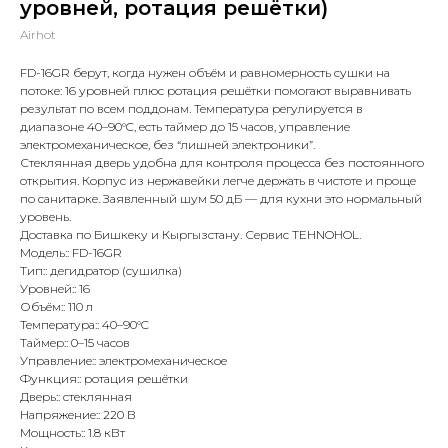
уровней, ротация решётки)
Airhot
FD-16GR берут, когда нужен объём и равномерность сушки на
потоке: 16 уровней плюс ротация решётки помогают выравнивать
результат по всем поддонам. Температура регулируется в
диапазоне 40–90°C, есть таймер до 15 часов, управление
электромеханическое, без “лишней электроники”.
Стеклянная дверь удобна для контроля процесса без постоянного
открытия. Корпус из нержавейки легче держать в чистоте и проще
по санитарке. Заявленный шум 50 дБ — для кухни это нормальный
уровень.
Доставка по Бишкеку и Кыргызстану. Сервис TEHNOHOL.
Модель:: FD-16GR
Тип:: дегидратор (сушилка)
Уровней:: 16
Объём:: 110 л
Температура:: 40–90°C
Таймер:: 0–15 часов
Управление:: электромеханическое
Функция:: ротация решётки
Дверь:: стеклянная
Напряжение:: 220 В
Мощность:: 1.8 кВт