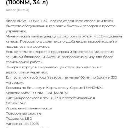
(1100NM, 34 л)
Airhot (Китай)
Airhot AMW-1100NM-II 34L подходит для кафе, столовых и точек
быстрого обслуживания, где важен быстрый разогрев и простое
управление.
Механическая панель, дверца со смотровым окном и LED-подсветка
камеры. Поворотного стола нет, это удобнее для гастроёмкостей и
посуды разных форматов.
Есть режимы разморозки, подогрева и приготовления, система
защитной блокировки. Антенна расположена снизу для более
равномерной работы.
Камера и корпус из нержавеющей стали, дно камеры из
термостойкой керамики.
Для установки соблюдай зазоры: не менее 100 мм по бокам и 300
мм сверху.
Доставка по Бишкеку и Кыргызстану. Сервис TEHNOHOL.
Модель:: AMW-1100NM-II 34L MANUAL
Тип:: микроволновая печь (СВЧ), профессиональная
Объём:: 34 л
Управление:: механическое
Поворотный стол:: нет
Подсветка:: LED
Напряжение:: 220 В