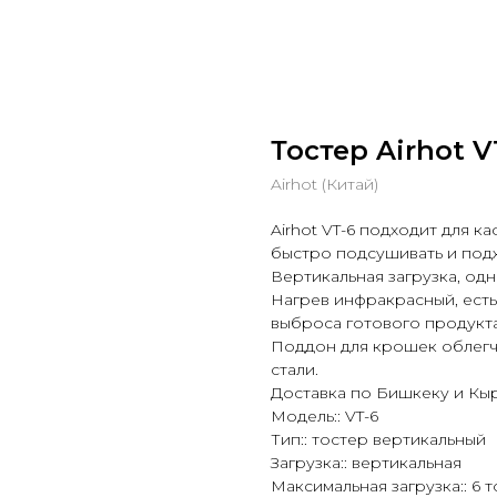
Тостер Airhot V
Airhot (Китай)
Airhot VT-6 подходит для к
быстро подсушивать и подж
Вертикальная загрузка, од
Нагрев инфракрасный, есть
выброса готового продукта
Поддон для крошек облегч
стали.
Доставка по Бишкеку и Кы
Модель:: VT-6
Тип:: тостер вертикальный
Загрузка:: вертикальная
Максимальная загрузка:: 6 