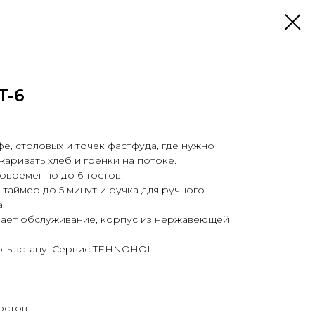
T-6
афе, столовых и точек фастфуда, где нужно
аривать хлеб и гренки на потоке.
новременно до 6 тостов.
 таймер до 5 минут и ручка для ручного
.
ает обслуживание, корпус из нержавеющей
ргызстану. Сервис TEHNOHOL.
тостов