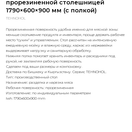
прорезиненной столешницей
1790×600×900 мм (с полкой)
TEHNOHOL
Прорезиненная поверхность удобна именно для мясной зоны:
меньше скольжение продукта и инвентаря, проще держать рабочее
место “сухим” и управляемым. Стол рассчитан на интенсивную
ежедневную мойку и влажную среду, каркас из нержавейки
выдерживает нагрузку и санитарную обработку.
Нижняя полка помогает хранить инвентарь и расходники под
рукой, не захламляя рабочую поверхность.
Сделаем под ваши размеры и компоновку.
Доставка по Бишкеку и Кыргызстану. Сервис TEHNOHOL.
Тип:: производственный стол
Назначение:: разделка и нарезка мяса
Рабочая поверхность:: прорезиненная
Изготовление:: по индивидуальным параметрам
lwh: 1790x600x900 mm