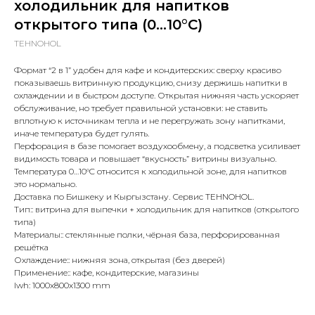
холодильник для напитков
открытого типа (0…10°C)
TEHNOHOL
Формат “2 в 1” удобен для кафе и кондитерских: сверху красиво
показываешь витринную продукцию, снизу держишь напитки в
охлаждении и в быстром доступе. Открытая нижняя часть ускоряет
обслуживание, но требует правильной установки: не ставить
вплотную к источникам тепла и не перегружать зону напитками,
иначе температура будет гулять.
Перфорация в базе помогает воздухообмену, а подсветка усиливает
видимость товара и повышает “вкусность” витрины визуально.
Температура 0…10°C относится к холодильной зоне, для напитков
это нормально.
Доставка по Бишкеку и Кыргызстану. Сервис TEHNOHOL.
Тип:: витрина для выпечки + холодильник для напитков (открытого
типа)
Материалы:: стеклянные полки, чёрная база, перфорированная
решётка
Охлаждение:: нижняя зона, открытая (без дверей)
Применение:: кафе, кондитерские, магазины
lwh: 1000x800x1300 mm