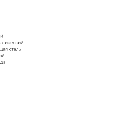
ий
матический
щая сталь
ий
 да