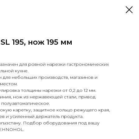
SL 195, нож 195 мм
дназначен для ровной нарезки гастрономических
льной кухне.
 для небольших производств, магазинов и
местом.
лировка толщины нарезки от 0,2 до 12 мм.
иния, нож из нержавеющей стали, привод
 полуавтоматическое.
окую каретку, защитное кольцо режущего края,
в и усиленный держатель продукта.
ргызстану. Подбор оборудования под вашу
 TEHNOHOL.