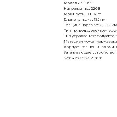
Модель:: SL 195
Напряжение:: 220В
Мощность:: 0.12 кВт
Диаметр ножа:: 195 мм
Толщина нарезки:: 0,2–12 мм
Тип привода:: электрическ
Тип управления:: полуавто
Материал ножа:: нержавею
Корпус:: крашеный алюмин
Затачивающее устройство::
lwh: 415x377x323 mm