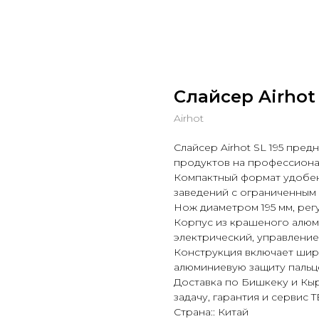
Слайсер Airhot 
Airhot
Слайсер Airhot SL 195 пре
продуктов на профессиона
Компактный формат удобен
заведений с ограниченным 
Нож диаметром 195 мм, регу
Корпус из крашеного алюм
электрический, управление
Конструкция включает шир
алюминиевую защиту пальце
Доставка по Бишкеку и Кы
задачу, гарантия и сервис
Страна:: Китай