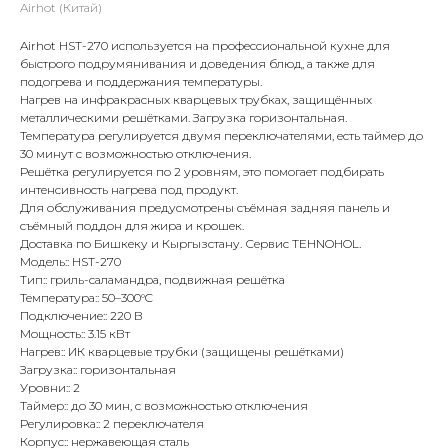
Airhot (Китай)
Airhot HST-270 используется на профессиональной кухне для
быстрого подрумянивания и доведения блюд, а также для
подогрева и поддержания температуры.
Нагрев на инфракрасных кварцевых трубках, защищённых
металлическими решётками. Загрузка горизонтальная.
Температура регулируется двумя переключателями, есть таймер до
30 минут с возможностью отключения.
Решётка регулируется по 2 уровням, это помогает подбирать
интенсивность нагрева под продукт.
Для обслуживания предусмотрены съёмная задняя панель и
съёмный поддон для жира и крошек.
Доставка по Бишкеку и Кыргызстану. Сервис TEHNOHOL.
Модель:: HST-270
Тип:: гриль-саламандра, подвижная решётка
Температура:: 50–300°C
Подключение:: 220 В
Мощность:: 3.15 кВт
Нагрев:: ИК кварцевые трубки (защищены решётками)
Загрузка:: горизонтальная
Уровни:: 2
Таймер:: до 30 мин, с возможностью отключения
Регулировка:: 2 переключателя
Корпус:: нержавеющая сталь