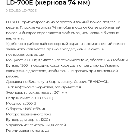
LD-700E (жернова 74 мм)
XEOLEO LD-700E
LD-700E ориентирована на эспрессо и точный помол под “ваш”
рецепт. Плоские жернова 74 мм обычно дают более стабильный
помол и быстрее справляются с объёмом, чем мелкие бытовые
варианты.
Удобство в работе даёт сенсорный экран и автоматический помол
заданного количества прямо в холдер, меньше суеты и
повторяемость выше.
Мощность 500 Вт, двигатель переменного тока, обороты 1450 об/мин.
Бункер 1200 г подходит, когда кофе делают регулярно. Указано
охлаждение двигателя, чтобы меньше грелась при длительной
работе.
Доставка по Бишкеку и Кыргызстану. Сервис TEHNOHOL.
Тип:: кофемолка жерновая, электрическая
Жернова:: плоские, металл, Ø74 мм
Напряжение:: 220 В / 50 Гц
Мощность:: 500 Вт
Обороты:: 1450 об/мин
Мотор:: переменного тока
Бункер для зерна:: 1200 г
Управление:: сенсорный дисплей
Регулировка помола:: да