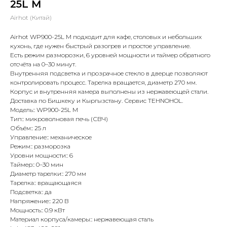
25L M
Airhot (Китай)
Airhot WP900-25L M подходит для кафе, столовых и небольших
кухонь, где нужен быстрый разогрев и простое управление.
Есть режим разморозки, 6 уровней мощности и таймер обратного
отсчёта на 0–30 минут.
Внутренняя подсветка и прозрачное стекло в дверце позволяют
контролировать процесс. Тарелка вращается, диаметр 270 мм.
Корпус и внутренняя камера выполнены из нержавеющей стали.
Доставка по Бишкеку и Кыргызстану. Сервис TEHNOHOL.
Модель:: WP900-25L M
Тип:: микроволновая печь (СВЧ)
Объём:: 25 л
Управление:: механическое
Режим:: разморозка
Уровни мощности:: 6
Таймер:: 0–30 мин
Диаметр тарелки:: 270 мм
Тарелка:: вращающаяся
Подсветка:: да
Напряжение:: 220 В
Мощность:: 0.9 кВт
Материал корпуса/камеры:: нержавеющая сталь